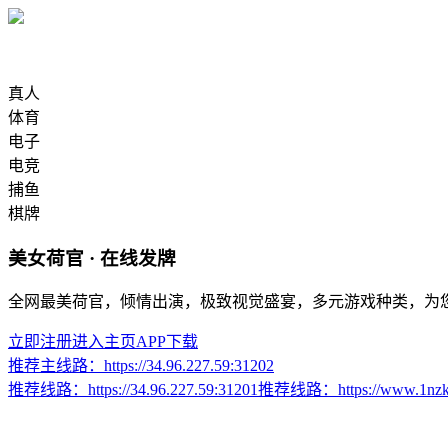
真人
体育
电子
电竞
捕鱼
棋牌
美女荷官 · 在线发牌
全网最美荷官，倾情出演，极致视觉盛宴，多元游戏种类，为
立即注册
进入主页
APP下载
推荐主线路：
https://34.96.227.59:31202
推荐线路：
https://34.96.227.59:31201
推荐线路：
https://www.1nz