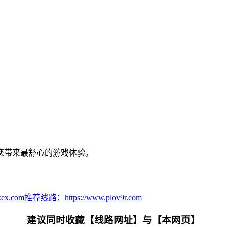
您带来最舒心的游戏体验。
kex.com
推荐线路：
https://www.plov9r.com
建议同时收藏【线路网址】与【本网页】