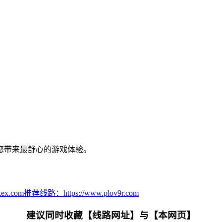
您带来最舒心的游戏体验。
kex.com
推荐线路：
https://www.plov9r.com
建议同时收藏【线路网址】与【本网页】