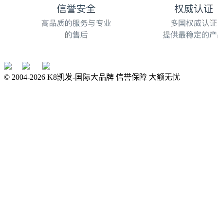
© 2004-
2026
K8凯发-国际大品牌 信誉保障 大额无忧