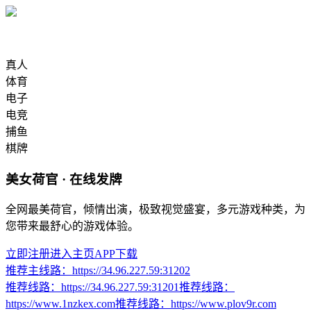
真人
体育
电子
电竞
捕鱼
棋牌
美女荷官 · 在线发牌
全网最美荷官，倾情出演，极致视觉盛宴，多元游戏种类，为
您带来最舒心的游戏体验。
立即注册
进入主页
APP下载
推荐主线路：
https://34.96.227.59:31202
推荐线路：
https://34.96.227.59:31201
推荐线路：
https://www.1nzkex.com
推荐线路：
https://www.plov9r.com