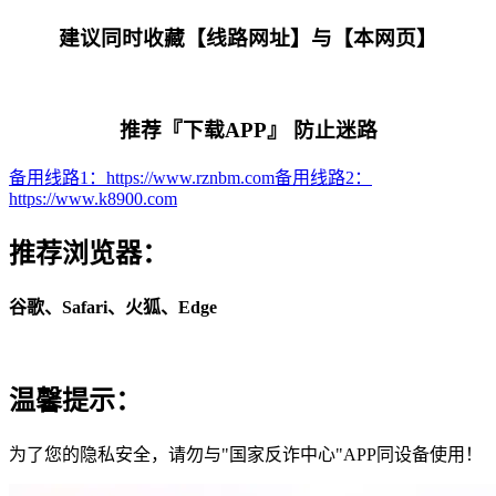
建议同时收藏【线路网址】与【本网页】
推荐『下载APP』 防止迷路
备用线路
1
：
https://www.rznbm.com
备用线路
2
：
https://www.k8900.com
推荐浏览器：
谷歌、Safari、火狐、Edge
温馨提示：
为了您的隐私安全，请勿与"国家反诈中心"APP同设备使用！