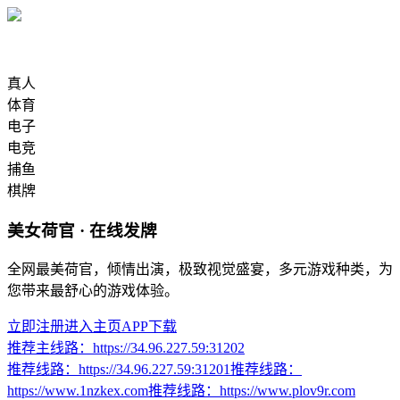
真人
体育
电子
电竞
捕鱼
棋牌
美女荷官 · 在线发牌
全网最美荷官，倾情出演，极致视觉盛宴，多元游戏种类，为
您带来最舒心的游戏体验。
立即注册
进入主页
APP下载
推荐主线路：
https://34.96.227.59:31202
推荐线路：
https://34.96.227.59:31201
推荐线路：
https://www.1nzkex.com
推荐线路：
https://www.plov9r.com