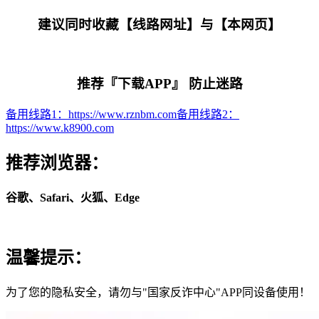
建议同时收藏【线路网址】与【本网页】
推荐『下载APP』 防止迷路
备用线路
1
：
https://www.rznbm.com
备用线路
2
：
https://www.k8900.com
推荐浏览器：
谷歌、Safari、火狐、Edge
温馨提示：
为了您的隐私安全，请勿与"国家反诈中心"APP同设备使用！