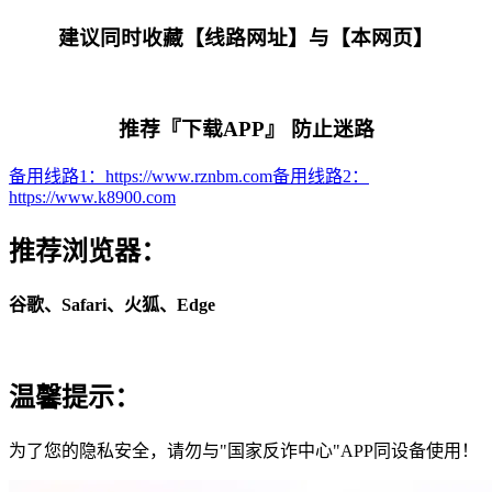
建议同时收藏【线路网址】与【本网页】
推荐『下载APP』 防止迷路
备用线路
1
：
https://www.rznbm.com
备用线路
2
：
https://www.k8900.com
推荐浏览器：
谷歌、Safari、火狐、Edge
温馨提示：
为了您的隐私安全，请勿与"国家反诈中心"APP同设备使用！